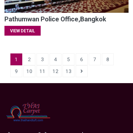
Pathumwan Police Office,Bangkok
VIEW DETAIL
1
2
3
4
5
6
7
8
9
10
11
12
13