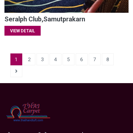
Seralph Club,Samutprakarn
VIEW DETAIL
1
2
3
4
5
6
7
8